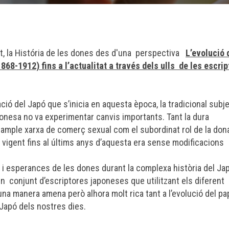
t, la História de les dones des d'una perspectiva
L’evolució 
1868-1912) fins a l’actualitat a través dels ulls de les escri
ació del Japó que s’inicia en aquesta època, la tradicional subj
japonesa no va experimentar canvis importants. Tant la dura
ample xarxa de comerç sexual com el subordinat rol de la dona
ar vigent fins al últims anys d’aquesta era sense modificacions
es i esperances de les dones durant la complexa història del Jap
’un conjunt d’escriptores japoneses que utilitzant els diferent
a manera amena però alhora molt rica tant a l’evolució del pa
 Japó dels nostres dies.