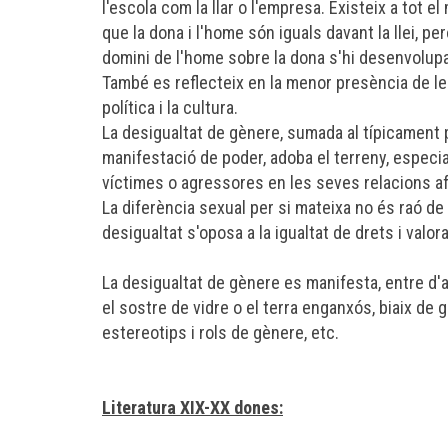
l'escola com la llar o l'empresa. Existeix a tot
que la dona i l'home són iguals davant la llei, pe
domini de l'home sobre la dona s'hi desenvolupa
També es reflecteix en la menor presència de l
política i la cultura.
La desigualtat de gènere, sumada al típicament p
manifestació de poder, adoba el terreny, especi
víctimes o agressores en les seves relacions afec
La diferència sexual per si mateixa no és raó de 
desigualtat s'oposa a la igualtat de drets i valora
La desigualtat de gènere es manifesta, entre d'al
el sostre de vidre o el terra enganxós, biaix de 
estereotips i rols de gènere, etc.
Literatura XIX-XX dones: