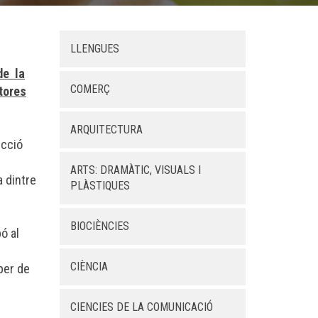
LLENGUES
de la
COMERÇ
ptores
ARQUITECTURA
ecció
ARTS: DRAMÀTIC, VISUALS I
 dintre
PLÀSTIQUES
BIOCIÈNCIES
ó al
CIÈNCIA
per de
CIENCIES DE LA COMUNICACIÓ