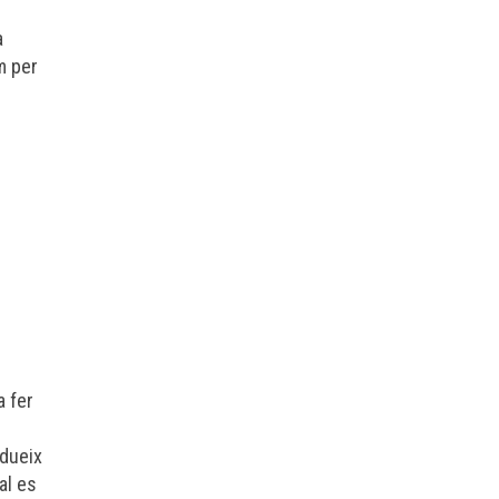
a
m per
a fer
odueix
al es