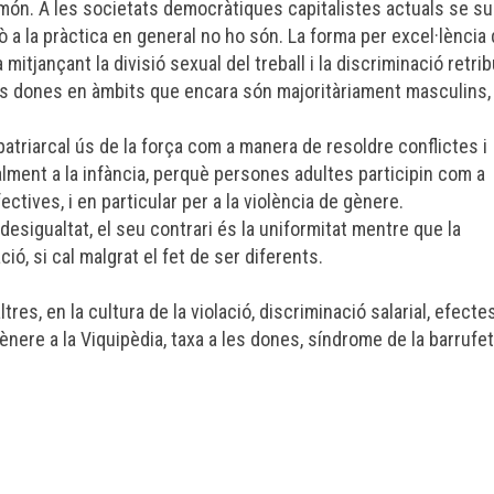
 el món. A les societats democràtiques capitalistes actuals se s
rò a la pràctica en general no ho són. La forma per excel·lència
 mitjançant la divisió sexu
al del treball i la discriminació retrib
es dones en àmbits que encara són majoritàriament masculins,
atriarcal ús de la força com a manera de resoldre conflictes i
alment a la infància, perquè persones adultes participin com a
tives, i en particular per a la violència de gènere.
desigualtat, el seu contrari és la uniformitat mentre que la
ció, si cal malgrat el fet de ser diferents.
tres, en la cultura de la violació, discriminació salarial, efect
gènere a la Viquipèdia, taxa a les dones, síndrome de la barrufet