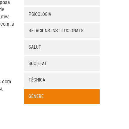
uposa
 de
PSICOLOGIA
utiva.
 com la
RELACIONS INSTITUCIONALS
SALUT
SOCIETAT
TÈCNICA
es com
a,
GÈNERE