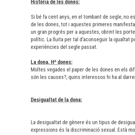
Història de les dones:
Si bé fa cent anys, en el tombant de segle, no e
de les dones, tot i aquestes primeres manifest
un gran progrés per a aquestes, obrint les porte
polític. La lluita per tal d’aconseguir la igualtat
experiències del segle passat.
La dona. Hª dones:
Moltes vegades el paper de les dones en els dife
són les causes?, quins interessos hi ha al darre
Desigualtat de la dona:
La desigualtat de gènere és un tipus de desigua
expressions és la discriminació sexual. Està mol