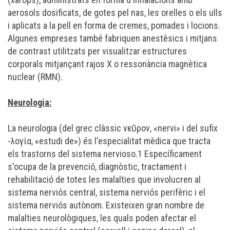
aerosols dosificats, de gotes pel nas, les orelles o els ulls
i aplicats a la pell en forma de cremes, pomades i locions.
Algunes empreses també fabriquen anestèsics i mitjans
de contrast utilitzats per visualitzar estructures
corporals mitjançant rajos X o ressonància magnètica
nuclear (RMN).
Neurologia:
La neurologia (del grec clàssic νεῦρον, «nervi» i del sufix
-λογία, «estudi de») és l'especialitat mèdica que tracta
els trastorns del sistema nervioso.1 Específicament
s'ocupa de la prevenció, diagnòstic, tractament i
rehabilitació de totes les malalties que involucren al
sistema nerviós central, sistema nerviós perifèric i el
sistema nerviós autònom. Existeixen gran nombre de
malalties neurològiques, les quals poden afectar el