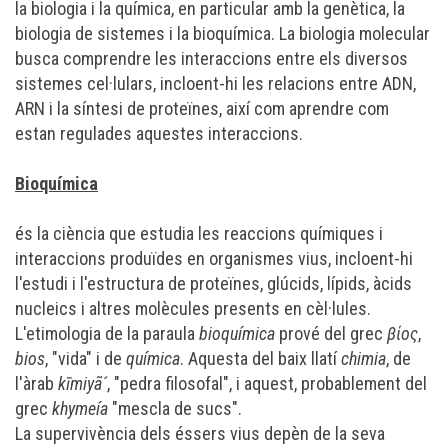
la
biologia
i la
química
, en particular amb la
genètica
, la
biologia de sistemes
i la
bioquímica
. La biologia molecular
busca comprendre les interaccions entre els diversos
sistemes cel·lulars, incloent-hi les relacions entre
ADN
,
ARN
i la
síntesi de proteïnes
, així com aprendre com
estan regulades aquestes interaccions.
Bioquímica
és la ciència que estudia les
reaccions químiques
i
interaccions produïdes en organismes vius, incloent-hi
l'estudi i l'estructura de
proteïnes
,
glúcids
,
lípids
,
àcids
nucleics
i altres
molècules
presents en
cèl·lules
.
L'etimologia de la paraula
bioquímica
prové del grec
βίος
,
bios
, "vida" i de
química
. Aquesta del baix llatí
chimia
, de
l'àrab
kīmiyã´
, "pedra filosofal", i aquest, probablement del
grec
khymeía
"mescla de sucs".
La supervivència dels éssers vius depèn de la seva