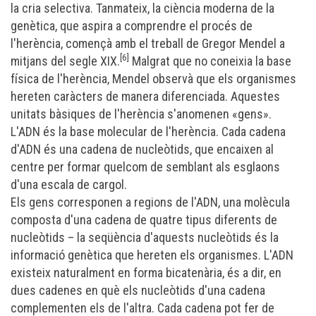
la
cria selectiva
. Tanmateix, la ciència moderna de la
genètica, que aspira a comprendre el procés de
l'herència, començà amb el treball de
Gregor Mendel
a
[6]
mitjans del segle XIX.
Malgrat que no coneixia la base
física de l'herència, Mendel observà que els organismes
hereten caràcters de manera
diferenciada
. Aquestes
unitats bàsiques de l'herència s'anomenen «
gens
».
L'
ADN
és la base molecular de l'herència. Cada cadena
d'ADN és una cadena de
nucleòtids
, que encaixen al
centre per formar quelcom de semblant als esglaons
d'una escala de cargol.
Els gens corresponen a regions de l'
ADN
, una molècula
composta d'una cadena de quatre tipus diferents de
nucleòtids
– la seqüència d'aquests nucleòtids és la
informació genètica que hereten els organismes. L'ADN
existeix naturalment en forma bicatenària, és a dir, en
dues cadenes en què els nucleòtids d'una cadena
complementen els de l'altra. Cada cadena pot fer de