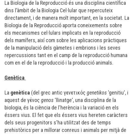
La Biologia de la Reproducció és una disciplina científica
dins l’àmbit de la Biologia Cel·lular que repercuteix
directament, i de manera molt important, en la societat. La
Biologia de la Reproducció aporta coneixements sobre
els mecanismes cel·lulars implicats en la reproducció
dels mamífers, així com sobre les aplicacions pràctiques
de la manipulació dels gàmetes i embrions i les seves
repercussions tant en el camp de la reproducció humana
com en el de la reproducció i la producció animals.
Genètica
La
genètica
(del
grec antic
γενετικός
genetikos
'genitiu', i
aquest de γένος
genοs
'llinatge', una disciplina de la
biologia
, és la
ciència
de l'
herència
i la
variació
en els
éssers vius
. El fet que els éssers vius hereten caràcters
dels seus progenitors s'ha utilitzat des de temps
prehistòrics
per a millorar conreus i animals per mitjà de