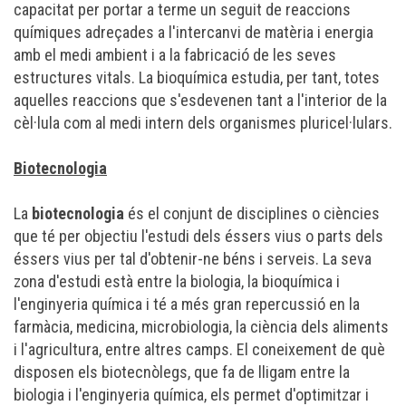
capacitat per portar a terme un seguit de reaccions
químiques adreçades a l'intercanvi de
matèria
i
energia
amb el
medi ambient
i a la fabricació de les seves
estructures vitals. La bioquímica estudia, per tant, totes
aquelles reaccions que s'esdevenen tant a l'interior de la
cèl·lula
com al medi intern dels organismes pluricel·lulars.
Biotecnologia
La
biotecnologia
és el conjunt de disciplines o
ciències
que té per objectiu l'estudi dels éssers vius o parts dels
éssers vius per tal d'obtenir-ne béns i serveis. La seva
zona d'estudi està entre la
biologia
, la
bioquímica
i
l'
enginyeria química
i té a més gran repercussió en la
farmàcia
,
medicina
,
microbiologia
, la
ciència dels aliments
i l'
agricultura
, entre altres camps. El coneixement de què
disposen els
biotecnòlegs
, que fa de lligam entre la
biologia i l'enginyeria química, els permet d'optimitzar i