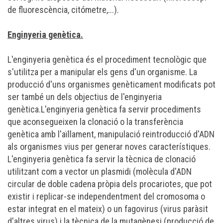
de fluorescència, citómetre,...).
Enginyeria genètica.
L'enginyeria genètica és el procediment tecnològic que
s'utilitza per a manipular els
gens
d'un organisme. La
producció d'uns
organismes genèticament modificats
pot
ser també un dels objectius de l'enginyeria
genètica.L'enginyeria genètica fa servir procediments
que aconsegueixen la
clonació
o la transferència
genètica amb l'aïllament, manipulació reintroducció d'
ADN
als organismes vius per generar noves característiques.
L'enginyeria genètica fa servir la tècnica de clonació
utilitzant com a vector un
plasmidi
(molècula d'ADN
circular de doble cadena pròpia dels procariotes, que pot
existir i replicar-se independentment del cromosoma o
estar integrat en el mateix) o un fagovirus (virus paràsit
d'altres virus) i la tècnica de la
mutagènesi
(producció de