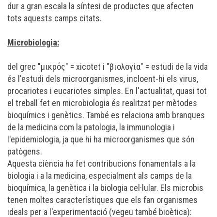
dur a gran escala la síntesi de productes que afecten
tots aquests camps citats.
Microbiologia:
del
grec
"μικρός" = xicotet i "βιολογία" = estudi de la vida
és l'estudi dels
microorganismes
, incloent-hi els
virus
,
procariotes
i
eucariotes
simples. En l'actualitat, quasi tot
el treball fet en microbiologia és realitzat per mètodes
bioquímics
i
genètics
. També es relaciona amb branques
de la medicina com la
patologia
, la
immunologia
i
l'
epidemiologia
, ja que hi ha microorganismes que són
patògens
.
Aquesta ciència ha fet contribucions fonamentals a la
biologia
i a la
medicina
, especialment als camps de la
bioquímica, la genètica i la
biologia cel·lular
. Els
microbis
tenen moltes característiques que els fan organismes
ideals per a l'experimentació (vegeu també
bioètica
):