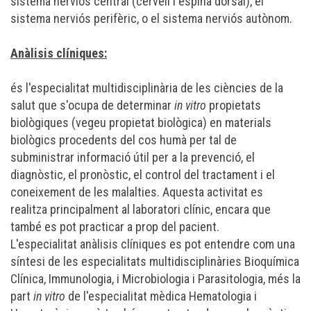
sistema nerviós central (cervell i espina dorsal), el
sistema nerviós perifèric, o el sistema nerviós autònom.
Anàlisis clíniques:
és l'especialitat multidisciplinària de les
ciències de la
salut
que s'ocupa de determinar
in vitro
propietats
biològiques (vegeu
propietat biològica
) en materials
biològics procedents del cos humà per tal de
subministrar informació útil per a la prevenció, el
diagnòstic, el pronòstic, el control del tractament i el
coneixement de les malalties. Aquesta activitat es
realitza principalment al
laboratori clínic
, encara que
també es pot practicar a prop del pacient.
L'especialitat anàlisis clíniques es pot entendre com una
síntesi de les especialitats multidisciplinàries
Bioquímica
Clínica
, Immunologia, i Microbiologia i Parasitologia, més la
part
in vitro
de l'especialitat mèdica Hematologia i