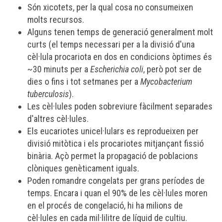
Són xicotets, per la qual cosa no consumeixen
molts recursos.
Alguns tenen temps de generació generalment molt
curts (el temps necessari per a la divisió d'una
cèl·lula
procariota
en dos en condicions òptimes és
~30 minuts per a
Escherichia coli
, però pot ser de
dies o fins i tot setmanes per a
Mycobacterium
tuberculosis
).
Les cèl·lules poden sobreviure fàcilment separades
d'altres cèl·lules.
Els
eucariotes
unicel·lulars es reprodueixen per
divisió mitòtica
i els
procariotes
mitjançant
fissió
binària
. Açò permet la propagació de poblacions
clòniques
genèticament iguals.
Poden romandre congelats per grans períodes de
temps. Encara i quan el 90% de les cèl·lules moren
en el procés de congelació, hi ha milions de
cèl·lules en cada mil·lilitre de líquid de cultiu.