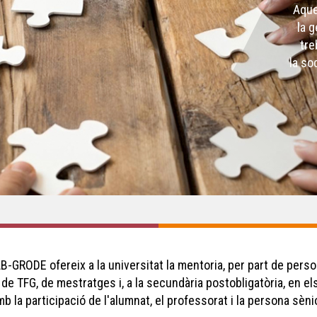
Aque
la 
tre
la so
AB-GRODE ofereix a la universitat la mentoria, per part de pers
s de TFG, de mestratges i, a la secundària postobligatòria, en el
b la participació de l'alumnat, el professorat i la persona sèni