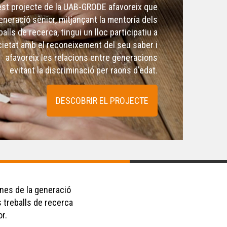
st projecte de la UAB-GRODE afavoreix que
generació sènior, mitjançant la mentoría dels
balls de recerca, tingui un lloc participatiu a
cietat amb el reconeixement del seu saber i
afavoreix les relacions entre generacions
evitant la discriminació per raons d'edat.
DESCOBRIR EL PROJECTE
ones de la generació
s treballs de recerca
or.