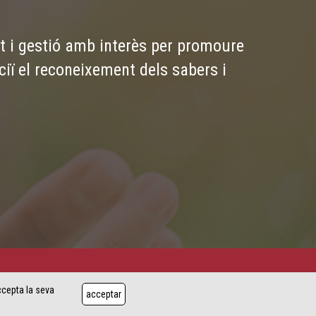
ret i gestió amb interès per promoure
iï el reconeixement dels sabers i
Copyright XEC 3
accepta la seva
E-mail: associaciogrode@grode.org
acceptar
Telf: 616 19 67 47